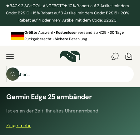
U
★BACK 2 SCHOOL-ANGEBOTE★ 10% Rabatt auf 2 Artikel mit dem
M
Code: B2S10 • 15% Rabatt auf 3 Artikel mit dem Code: B2S15 • 20%
I
N
Rabatt auf 4 oder mehr Artikel mit dem Code: B2S20
H
W
A
L
Größte
Auswahl •
Kostenloser
versand ab €29 •
30 Tage
ar
T
Rückgaberecht •
Sichere
Bezahlung
e
n
k
o
S
r
S
u
u
b
c
c
h
h
Garmin Edge 25 armbänder
e
n
e
Ist es an der Zeit, Ihr altes Uhrenarmband
i
auszutauschen? Hier in Deutschlands größter Auswahl
n
Zeige mehr
finden Sie ein breites Sortiment an Garmin Edge 25
u
Uhrenarmbändern.
n