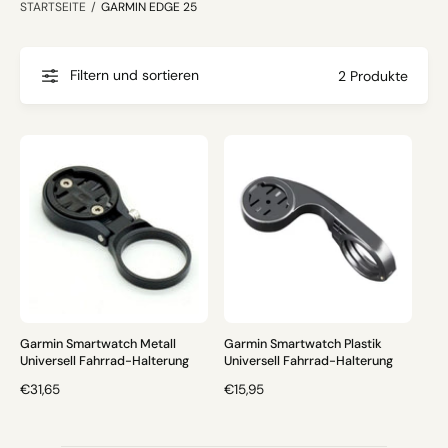
STARTSEITE
/
GARMIN EDGE 25
s
e
r
Filtern und sortieren
2 Produkte
e
m
G
e
s
c
h
ä
f
t
Garmin Smartwatch Metall
Garmin Smartwatch Plastik
Universell Fahrrad-Halterung
Universell Fahrrad-Halterung
N
€31,65
N
€15,95
O
O
R
R