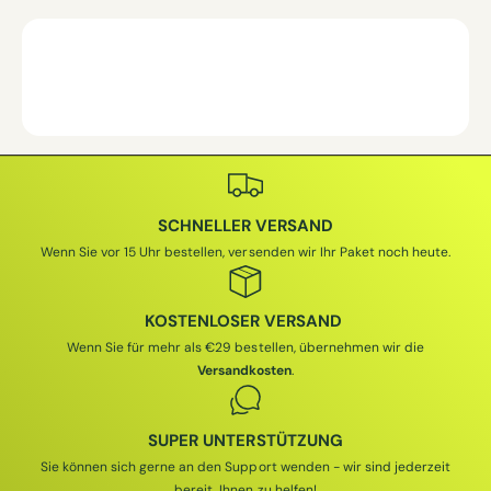
M
M
A
A
L
L
E
E
R
R
P
P
R
R
E
E
I
I
S
S
SCHNELLER VERSAND
Wenn Sie vor 15 Uhr bestellen, versenden wir Ihr Paket noch heute.
KOSTENLOSER VERSAND
Wenn Sie für mehr als €29 bestellen, übernehmen wir die
Versandkosten
.
SUPER UNTERSTÜTZUNG
Sie können sich gerne an den Support wenden - wir sind jederzeit
bereit, Ihnen zu helfen!