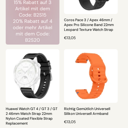
R
R
15% Rabatt auf 3
E
E
Artikel mit dem
I
I
Code: B2S15
S
S
Coros Pace 3 / Apex 46mm /
20% Rabatt auf 4
Apex Pro Silicone Band 22mm
oder mehr Artikel
Leopard Texture Watch Strap
mit dem Code:
N
€13,05
B2S20
O
R
M
A
L
E
R
P
R
E
I
S
Huawei Watch GT 4 / GT 3 / GT
Richtig Gemütlich Universell
2 46mm Watch Strap 22mm
Silikon Universell Armband
Nylon Coated Flexible Strap
N
€13,05
Replacement
O