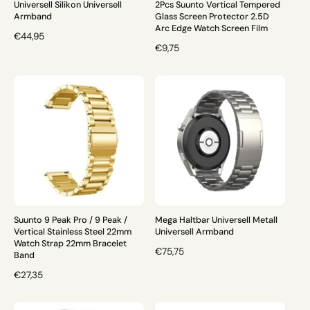
Universell Silikon Universell
2Pcs Suunto Vertical Tempered
Armband
Glass Screen Protector 2.5D
Arc Edge Watch Screen Film
N
€44,95
N
€9,75
O
O
R
R
M
M
A
A
L
L
E
E
R
R
P
P
R
R
E
E
I
I
S
S
Suunto 9 Peak Pro / 9 Peak /
Mega Haltbar Universell Metall
Vertical Stainless Steel 22mm
Universell Armband
Watch Strap 22mm Bracelet
N
€75,75
Band
O
N
€27,35
R
O
M
R
A