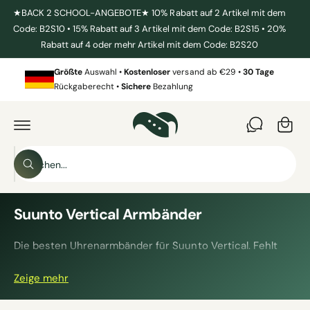
U
★BACK 2 SCHOOL-ANGEBOTE★ 10% Rabatt auf 2 Artikel mit dem
M
Code: B2S10 • 15% Rabatt auf 3 Artikel mit dem Code: B2S15 • 20%
I
N
Rabatt auf 4 oder mehr Artikel mit dem Code: B2S20
H
W
A
L
Größte
Auswahl •
Kostenloser
versand ab €29 •
30 Tage
ar
T
Rückgaberecht •
Sichere
Bezahlung
e
n
k
o
S
r
S
u
u
b
c
c
h
h
Suunto Vertical Armbänder
e
n
e
Die besten Uhrenarmbänder für Suunto Vertical. Fehlt
i
Ihnen ein neuer Gurt für das Fitnessstudio oder das
n
Zeige mehr
Meeting? Wir haben eine große Auswahl an Bändern, die
u
für alle Gelegenheiten und Aktivitäten geeignet sind.
n