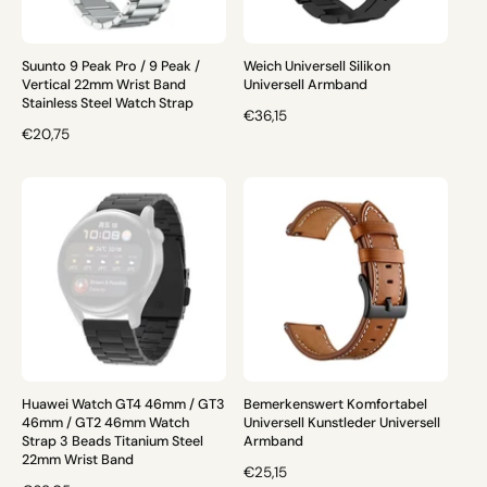
E
I
I
S
S
Suunto 9 Peak Pro / 9 Peak /
Weich Universell Silikon
Vertical 22mm Wrist Band
Universell Armband
Stainless Steel Watch Strap
N
€36,15
N
€20,75
O
O
R
R
M
M
A
A
L
L
E
E
R
R
P
P
R
R
E
E
I
I
S
S
Huawei Watch GT4 46mm / GT3
Bemerkenswert Komfortabel
46mm / GT2 46mm Watch
Universell Kunstleder Universell
Strap 3 Beads Titanium Steel
Armband
22mm Wrist Band
N
€25,15