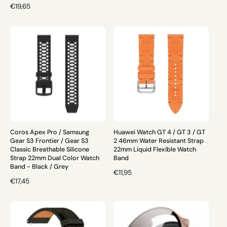
N
€19,65
R
O
M
R
A
M
L
A
E
L
R
E
P
R
R
P
E
R
I
E
S
I
S
Coros Apex Pro / Samsung
Huawei Watch GT 4 / GT 3 / GT
Gear S3 Frontier / Gear S3
2 46mm Water Resistant Strap
Classic Breathable Silicone
22mm Liquid Flexible Watch
Strap 22mm Dual Color Watch
Band
Band - Black / Grey
N
€11,95
N
€17,45
O
O
R
R
M
M
A
A
L