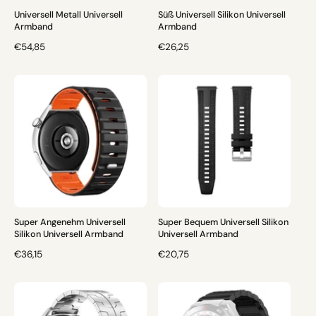
S
Universell Metall Universell
Süß Universell Silikon Universell
Armband
Armband
N
€54,85
N
€26,25
O
O
R
R
M
M
A
A
L
L
E
E
R
R
P
P
R
R
E
E
I
I
S
S
Super Angenehm Universell
Super Bequem Universell Silikon
Silikon Universell Armband
Universell Armband
N
€36,15
N
€20,75
O
O
R
R
M
M
A
A