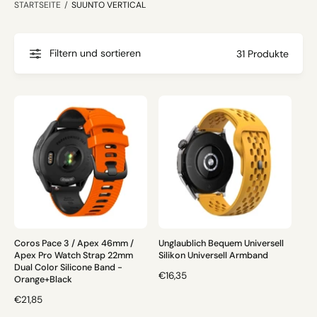
STARTSEITE
/
SUUNTO VERTICAL
s
e
r
Filtern und sortieren
31 Produkte
e
m
G
e
s
c
h
ä
f
t
Coros Pace 3 / Apex 46mm /
Unglaublich Bequem Universell
Apex Pro Watch Strap 22mm
Silikon Universell Armband
Dual Color Silicone Band -
N
€16,35
Orange+Black
O
N
€21,85
R
O