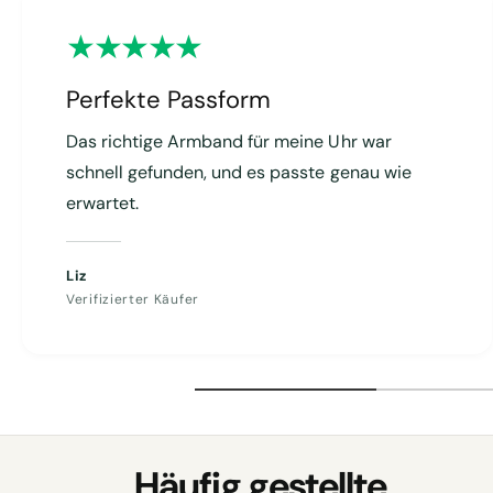
b
a
r
Perfekte Passform
Das richtige Armband für meine Uhr war
schnell gefunden, und es passte genau wie
erwartet.
Liz
Verifizierter Käufer
Häufig gestellte