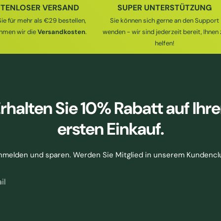
TENLOSER VERSAND
SUPER UNTERSTÜTZUNG
ie für mehr als €29 bestellen,
Sie können sich gerne an den Support
hmen wir die
Versandkosten
.
wenden - wir sind jederzeit bereit, Ihnen 
helfen!
rhalten Sie
10% Rabatt
auf Ihr
ersten Einkauf.
nmelden und sparen. Werden Sie Mitglied in unserem Kundencl
il