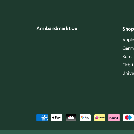
Armbandmarkt.de
Shop
Appl
Garm
Sams
Fitbit
Unive
m /
IN DEN WARENKORB
and
LEGEN
Z
a