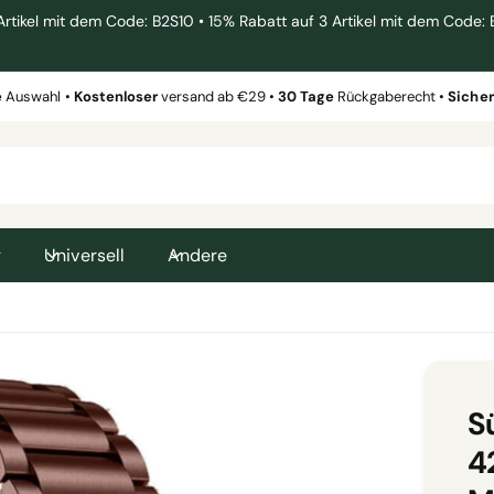
el mit dem Code: B2S10 • 15% Rabatt auf 3 Artikel mit dem Code: 
e
Auswahl •
Kostenloser
versand ab €29 •
30 Tage
Rückgaberecht •
Siche
g
Universell
Andere
S
4