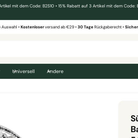
el mit dem Code: B2S10 • 15% Rabatt auf 3 Artikel mit dem Code: 
e
Auswahl •
Kostenloser
versand ab €29 •
30 Tage
Rückgaberecht •
Siche
g
Universell
Andere
S
B