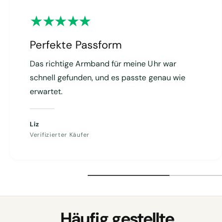
b
a
r
Perfekte Passform
Das richtige Armband für meine Uhr war
schnell gefunden, und es passte genau wie
erwartet.
Liz
Verifizierter Käufer
Häufig gestellte