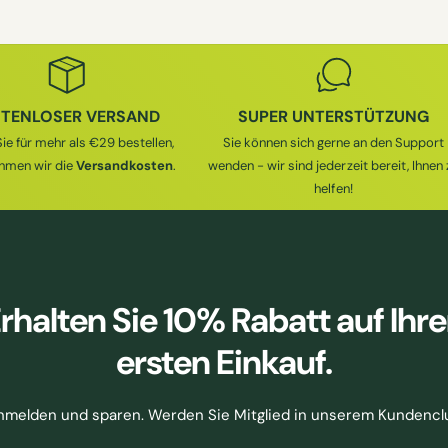
TENLOSER VERSAND
SUPER UNTERSTÜTZUNG
ie für mehr als €29 bestellen,
Sie können sich gerne an den Support
hmen wir die
Versandkosten
.
wenden - wir sind jederzeit bereit, Ihnen 
helfen!
rhalten Sie
10% Rabatt
auf Ihr
ersten Einkauf.
nmelden und sparen. Werden Sie Mitglied in unserem Kundencl