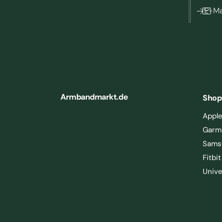
E-Ma
Armbandmarkt.de
Shop
Appl
Garm
Sams
Fitbit
Unive