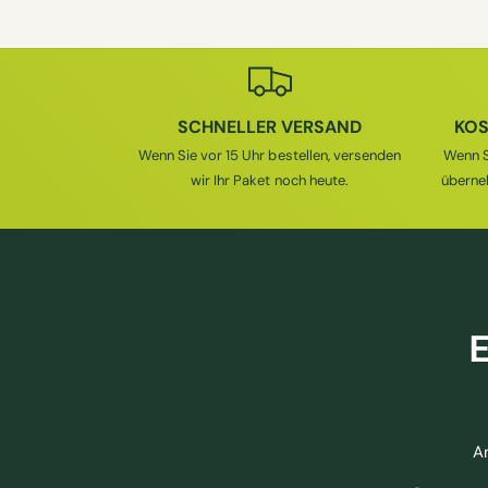
R
M
M
A
A
L
L
E
E
R
SCHNELLER VERSAND
KOS
R
P
Wenn Sie vor 15 Uhr bestellen, versenden
Wenn S
P
R
wir Ihr Paket noch heute.
überne
R
E
E
I
I
S
S
E
A