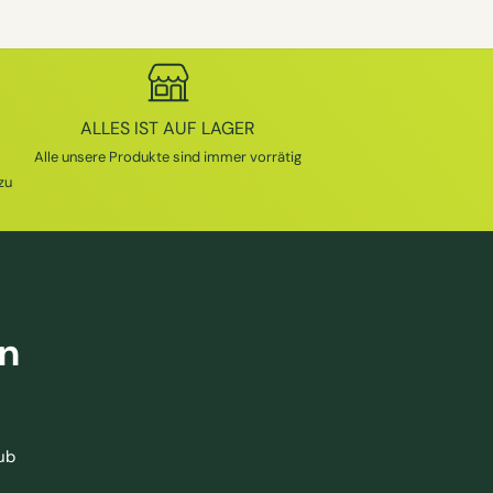
ALLES IST AUF LAGER
Alle unsere Produkte sind immer vorrätig
zu
en
ub