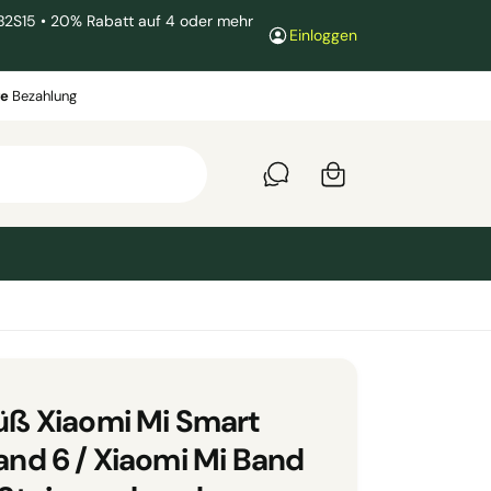
B2S15 • 20% Rabatt auf 4 oder mehr
Einloggen
W
a
re
Bezahlung
r
e
n
k
o
r
b
üß Xiaomi Mi Smart
and 6 / Xiaomi Mi Band