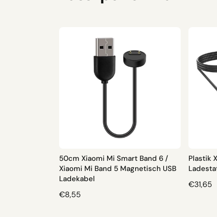
50cm Xiaomi Mi Smart Band 6 /
Plastik
Xiaomi Mi Band 5 Magnetisch USB
Ladesta
Ladekabel
N
€31,65
N
€8,55
O
O
R