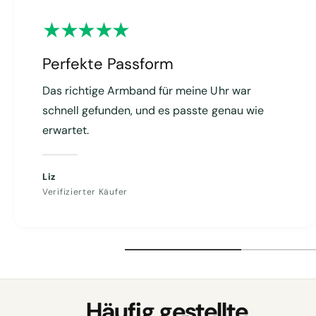
b
a
r
Perfekte Passform
Das richtige Armband für meine Uhr war
schnell gefunden, und es passte genau wie
erwartet.
Liz
Verifizierter Käufer
Häufig gestellte