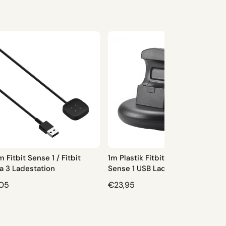
 Fitbit Sense 1 / Fitbit
1m Plastik Fitbit Versa 3 / Fitbit
a 3 Ladestation
Sense 1 USB Ladestation
,05
N
€23,95
O
R
M