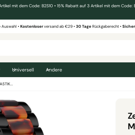
el mit dem Code: B2S10 • 15% Rabatt auf 3 Artikel mit dem Code: 
e
Auswahl •
Kostenloser
versand ab €29 •
30 Tage
Rückgaberecht •
Siche
g
Universell
Andere
STIK...
Ze
M