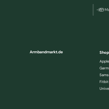
E-Ma
Armbandmarkt.de
Shop
Appl
Garm
Sams
Fitbit
Unive