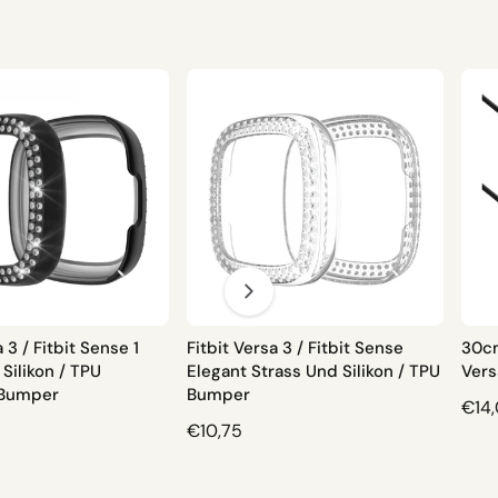
a 3 / Fitbit Sense 1
Fitbit Versa 3 / Fitbit Sense
30cm
Silikon / TPU
Elegant Strass Und Silikon / TPU
Vers
 Bumper
Bumper
N
€14
N
€10,75
O
O
R
R
M