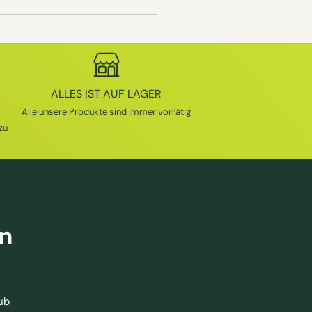
A
L
E
R
P
ALLES IST AUF LAGER
R
E
Alle unsere Produkte sind immer vorrätig
I
zu
S
en
ub