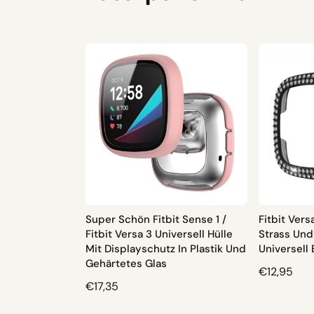
Super Schön Fitbit Sense 1 /
Fitbit Vers
Fitbit Versa 3 Universell Hülle
Strass Und 
Mit Displayschutz In Plastik Und
Universell
Gehärtetes Glas
N
€12,95
N
€17,35
O
O
R