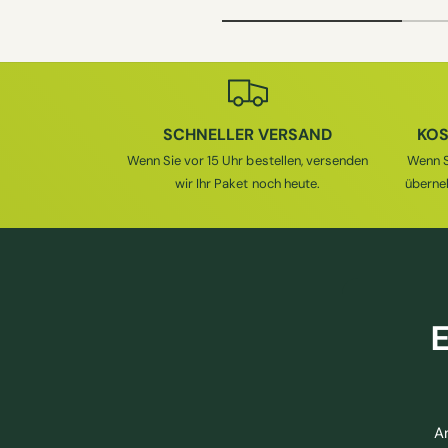
R
M
M
A
A
L
L
E
E
R
R
P
SCHNELLER VERSAND
KOS
P
R
Wenn Sie vor 15 Uhr bestellen, versenden
Wenn S
R
E
wir Ihr Paket noch heute.
überne
E
I
I
S
S
E
A