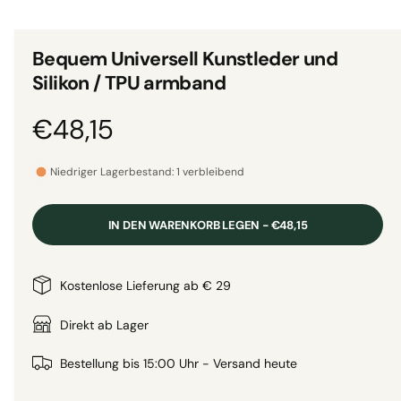
i
n
i
M
e
o
Bequem Universell Kunstleder und
d
a
a
Silikon / TPU armband
l
n
ö
f
s
N
€48,15
f
n
i
e
o
c
n
Niedriger Lagerbestand: 1 verbleibend
h
r
t
IN DEN WARENKORB LEGEN - €48,15
v
m
e
a
Kostenlose Lieferung ab € 29
r
f
l
Direkt ab Lager
ü
g
e
Bestellung bis 15:00 Uhr - Versand heute
b