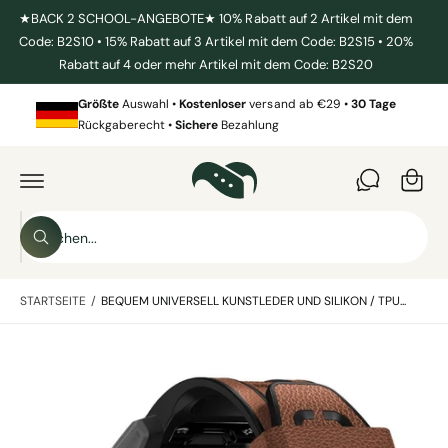
U
★BACK 2 SCHOOL-ANGEBOTE★ 10% Rabatt auf 2 Artikel mit dem
M
Code: B2S10 • 15% Rabatt auf 3 Artikel mit dem Code: B2S15 • 20%
I
N
Rabatt auf 4 oder mehr Artikel mit dem Code: B2S20
H
W
A
L
Größte
Auswahl •
Kostenloser
versand ab €29 •
30 Tage
ar
T
Rückgaberecht •
Sichere
Bezahlung
e
Z
U
n
P
R
k
O
D
o
S
U
K
r
S
u
T
u
b
I
c
c
N
h
STARTSEITE
/
BEQUEM UNIVERSELL KUNSTLEDER UND SILIKON / TPU...
F
h
e
O
n
e
R
M
B
i
A
T
i
n
I
l
O
u
N
d
E
n