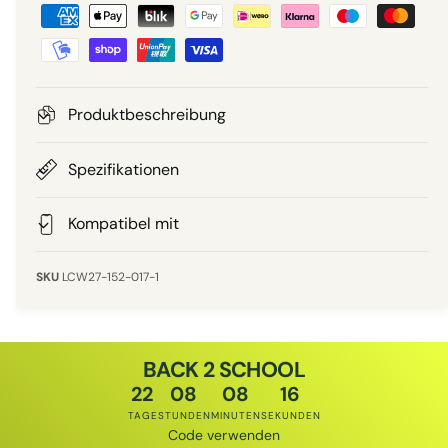
Z
r
a
a
r
P
h
l
r
u
Produktbeschreibung
n
e
g
Spezifikationen
i
s
m
Kompatibel mit
s
e
t
LCW27-152-017-1
h
o
d
BACK 2 SCHOOL
e
22
08
08
15
n
TAGE
STUNDEN
MINUTEN
SEKUNDEN
Code verwenden
Rabattcode