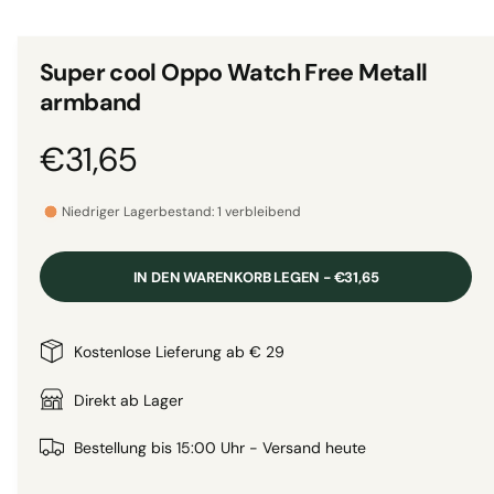
i
n
i
M
e
o
Super cool Oppo Watch Free Metall
d
a
a
armband
l
n
ö
f
s
N
€31,65
f
n
i
e
o
c
n
Niedriger Lagerbestand: 1 verbleibend
h
r
t
IN DEN WARENKORB LEGEN - €31,65
v
m
e
a
Kostenlose Lieferung ab € 29
r
f
l
Direkt ab Lager
ü
g
e
Bestellung bis 15:00 Uhr - Versand heute
b