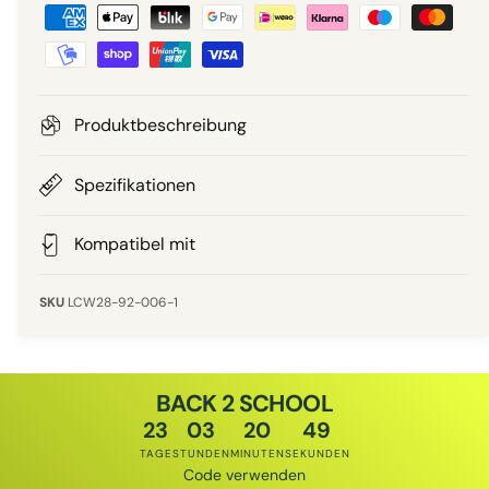
Z
r
a
a
r
P
h
l
r
u
Produktbeschreibung
n
e
g
Spezifikationen
i
s
m
Kompatibel mit
s
e
t
LCW28-92-006-1
h
o
d
BACK 2 SCHOOL
e
23
03
20
49
n
TAGE
STUNDEN
MINUTEN
SEKUNDEN
Code verwenden
Rabattcode