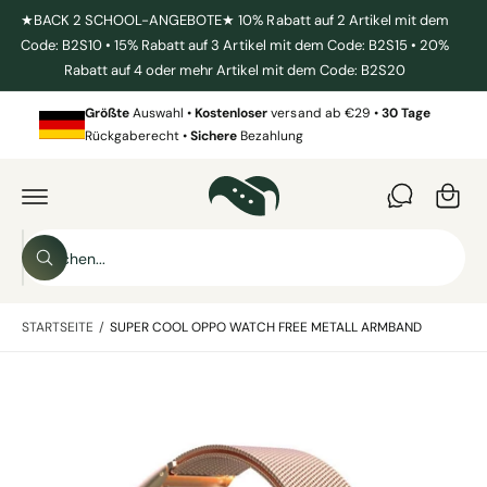
U
★BACK 2 SCHOOL-ANGEBOTE★ 10% Rabatt auf 2 Artikel mit dem
M
Code: B2S10 • 15% Rabatt auf 3 Artikel mit dem Code: B2S15 • 20%
I
N
Rabatt auf 4 oder mehr Artikel mit dem Code: B2S20
H
W
A
L
Größte
Auswahl •
Kostenloser
versand ab €29 •
30 Tage
ar
T
Rückgaberecht •
Sichere
Bezahlung
e
Z
U
n
P
R
k
O
D
o
S
U
K
r
S
u
T
u
b
I
c
c
N
h
STARTSEITE
/
SUPER COOL OPPO WATCH FREE METALL ARMBAND
F
h
e
O
n
e
R
M
B
i
A
T
i
n
I
l
O
u
N
d
E
n