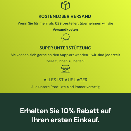
P
R
R
E
E
I
KOSTENLOSER VERSAND
I
S
Wenn Sie für mehr als €29 bestellen, übernehmen wir die
S
Versandkosten
.
SUPER UNTERSTÜTZUNG
Sie können sich gerne an den Support wenden - wir sind jederzeit
bereit, Ihnen zu helfen!
ALLES IST AUF LAGER
Alle unsere Produkte sind immer vorrätig
Erhalten Sie
10% Rabatt
auf
Ihren ersten Einkauf.