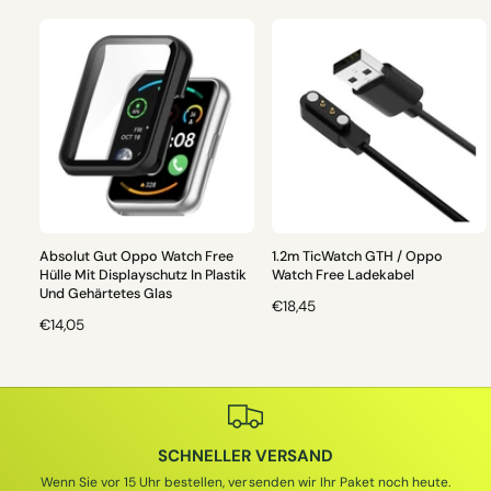
Absolut Gut Oppo Watch Free
1.2m TicWatch GTH / Oppo
Hülle Mit Displayschutz In Plastik
Watch Free Ladekabel
Und Gehärtetes Glas
N
€18,45
N
€14,05
O
O
R
R
M
M
A
A
L
L
E
SCHNELLER VERSAND
E
R
R
P
Wenn Sie vor 15 Uhr bestellen, versenden wir Ihr Paket noch heute.